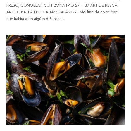
FRESC, CONGELAT, CUIT ZONA FAO 27 – 37 ART DE PESCA
ART DE BATEA I PESCA AMB PALANGRE Mol·lusc de color fosc
que habita a les aigües d’Europa...