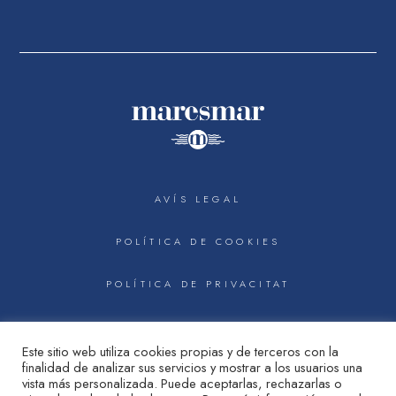
AVÍS LEGAL
POLÍTICA DE COOKIES
POLÍTICA DE PRIVACITAT
Este sitio web utiliza cookies propias y de terceros con la



finalidad de analizar sus servicios y mostrar a los usuarios una
vista más personalizada. Puede aceptarlas, rechazarlas o