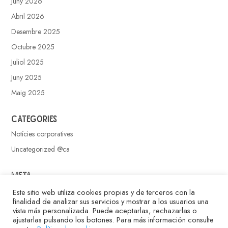
Juny 2026
Abril 2026
Desembre 2025
Octubre 2025
Juliol 2025
Juny 2025
Maig 2025
Categories
Notícies corporatives
Uncategorized @ca
Meta
Entra
Este sitio web utiliza cookies propias y de terceros con la
finalidad de analizar sus servicios y mostrar a los usuarios una
Canal de les entrades
vista más personalizada. Puede aceptarlas, rechazarlas o
ajustarlas pulsando los botones. Para más información consulte
Canal dels comentaris