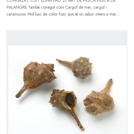
CONGELAT, CUIT ZONA FAO 27 ART DE PESCA PESCA DE
PALANGRE També conegut com Cargol de mar, cargol i
caramuxos. Mol·lusc de color fosc que té un sabor intens a mar....