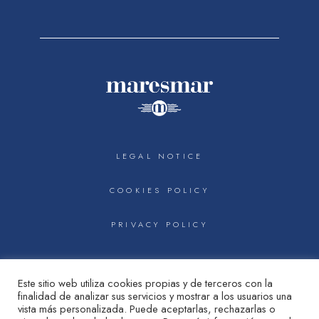
LEGAL NOTICE
COOKIES POLICY
PRIVACY POLICY



Este sitio web utiliza cookies propias y de terceros con la
finalidad de analizar sus servicios y mostrar a los usuarios una
vista más personalizada. Puede aceptarlas, rechazarlas o